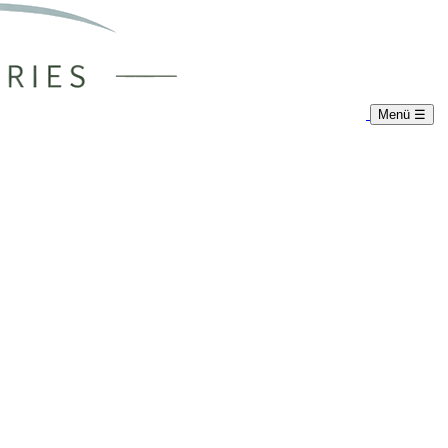
Menü
☰